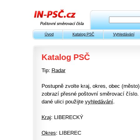
Úvod
Katalog PSČ
Vyhledávání
Katalog PSČ
Tip:
Radar
Postupně zvolte kraj, okres, obec (město) 
zobrazí přesné poštovní směrovací číslo. 
dané ulici použijte
vyhledávání
.
Kraj
: LIBERECKÝ
Okres
: LIBEREC