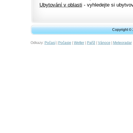
Ubytování v oblasti
- vyhledejte si ubytvov
Copyright ©
Odkazy:
|
|
|
|
|
Počasí
Počasie
Wetter
Paříž
Vánoce
Meteoradar