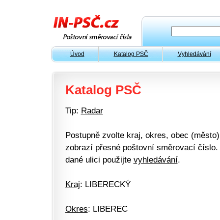
Úvod
Katalog PSČ
Vyhledávání
Katalog PSČ
Tip:
Radar
Postupně zvolte kraj, okres, obec (město) 
zobrazí přesné poštovní směrovací číslo. 
dané ulici použijte
vyhledávání
.
Kraj
: LIBERECKÝ
Okres
: LIBEREC