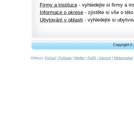
Firmy a instituce
- vyhledejte si firmy a ins
Informace o okrese
- zjistěte si vše o této
Ubytování v oblasti
- vyhledejte si ubytvov
Copyright ©
Odkazy:
|
|
|
|
|
Počasí
Počasie
Wetter
Paříž
Vánoce
Meteoradar