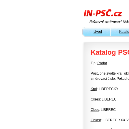
Úvod
Katal
Katalog PS
Tip:
Radar
Postupně zvolte kraj, okr
směrovací číslo. Pokud c
Kraj
: LIBERECKÝ
Okres
: LIBEREC
Obec
: LIBEREC
Oblast
: LIBEREC XXX-