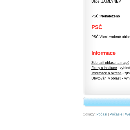
Ulice
: ZA MLÝNEM
PSČ:
Nenalezeno
PSČ
PSČ Vámi zvolené oblasti
Informace
Zobrazit oblast na mapě
Firmy a instituce
- vyhlede
Informace o okrese
- zjis
Ubytování v oblasti
- vyh
Odkazy:
|
|
Počasí
Počasie
Wet