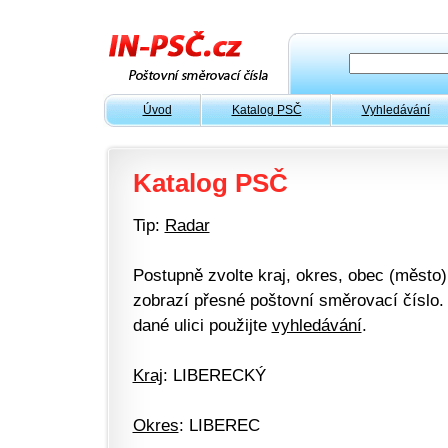
Úvod
Katalog PSČ
Vyhledávání
Katalog PSČ
Tip:
Radar
Postupně zvolte kraj, okres, obec (město) 
zobrazí přesné poštovní směrovací číslo. 
dané ulici použijte
vyhledávání
.
Kraj
: LIBERECKÝ
Okres
: LIBEREC