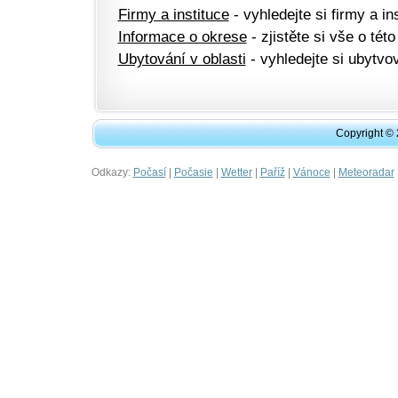
Firmy a instituce
- vyhledejte si firmy a ins
Informace o okrese
- zjistěte si vše o této
Ubytování v oblasti
- vyhledejte si ubytvov
Copyright ©
Odkazy:
|
|
|
|
|
Počasí
Počasie
Wetter
Paříž
Vánoce
Meteoradar