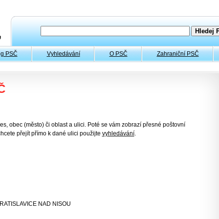
og PSČ
Vyhledávání
O PSČ
Zahraniční PSČ
Č
es, obec (město) či oblast a ulici. Poté se vám zobrazí přesné poštovní
hcete přejít přímo k dané ulici použijte
vyhledávání
.
VRATISLAVICE NAD NISOU