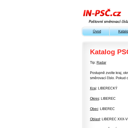
Úvod
Katal
Katalog PS
Tip:
Radar
Postupně zvolte kraj, okr
směrovací číslo. Pokud c
Kraj
: LIBERECKÝ
Okres
: LIBEREC
Obec
: LIBEREC
Oblast
: LIBEREC XXX-