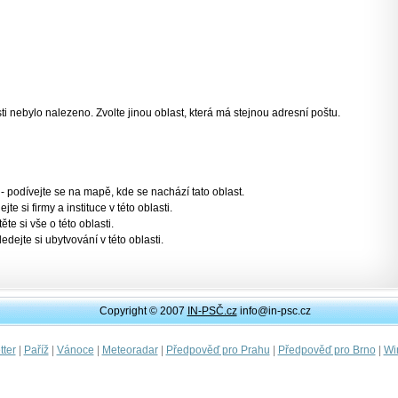
 nebylo nalezeno. Zvolte jinou oblast, která má stejnou adresní poštu.
- podívejte se na mapě, kde se nachází tato oblast.
jte si firmy a instituce v této oblasti.
těte si vše o této oblasti.
ledejte si ubytvování v této oblasti.
Copyright © 2007
IN-PSČ.cz
info@in-psc.cz
|
|
|
|
|
|
ter
Paříž
Vánoce
Meteoradar
Předpověď pro Prahu
Předpověď pro Brno
Wi