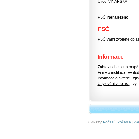
Ulice
: VINAŘSKÁ
PSČ:
Nenalezeno
PSČ
PSČ Vámi zvolené oblasti
Informace
Zobrazit oblast na mapě
Firmy a instituce
- vyhlede
Informace o okrese
- zjis
Ubytování v oblasti
- vyh
Odkazy:
|
|
Počasí
Počasie
Wet