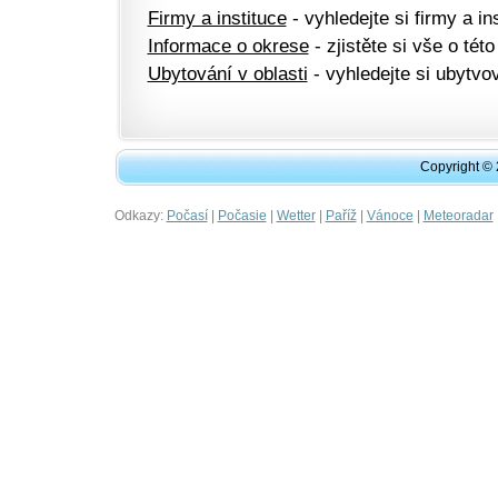
Firmy a instituce
- vyhledejte si firmy a ins
Informace o okrese
- zjistěte si vše o této
Ubytování v oblasti
- vyhledejte si ubytvov
Copyright ©
Odkazy:
|
|
|
|
|
Počasí
Počasie
Wetter
Paříž
Vánoce
Meteoradar