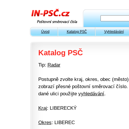
Úvod
Katalog PSČ
Vyhledávání
Katalog PSČ
Tip:
Radar
Postupně zvolte kraj, okres, obec (město) 
zobrazí přesné poštovní směrovací číslo. 
dané ulici použijte
vyhledávání
.
Kraj
: LIBERECKÝ
Okres
: LIBEREC