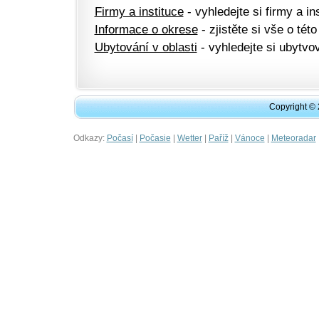
Firmy a instituce
- vyhledejte si firmy a ins
Informace o okrese
- zjistěte si vše o této
Ubytování v oblasti
- vyhledejte si ubytvov
Copyright ©
Odkazy:
|
|
|
|
|
Počasí
Počasie
Wetter
Paříž
Vánoce
Meteoradar