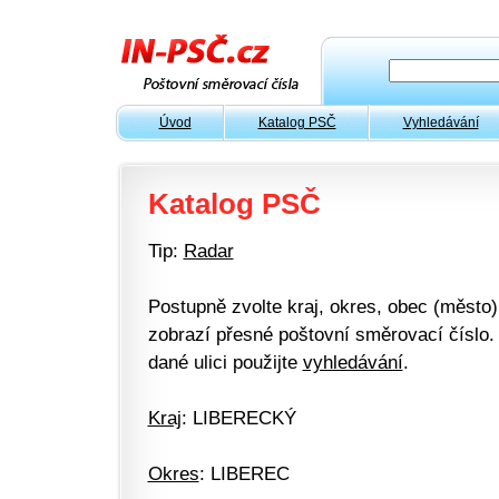
Úvod
Katalog PSČ
Vyhledávání
Katalog PSČ
Tip:
Radar
Postupně zvolte kraj, okres, obec (město) 
zobrazí přesné poštovní směrovací číslo. 
dané ulici použijte
vyhledávání
.
Kraj
: LIBERECKÝ
Okres
: LIBEREC