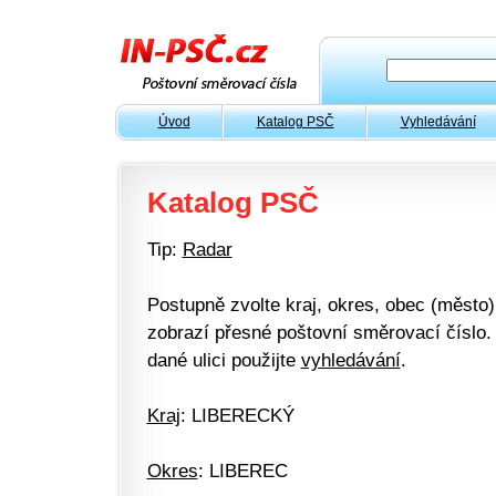
Úvod
Katalog PSČ
Vyhledávání
Katalog PSČ
Tip:
Radar
Postupně zvolte kraj, okres, obec (město) 
zobrazí přesné poštovní směrovací číslo. 
dané ulici použijte
vyhledávání
.
Kraj
: LIBERECKÝ
Okres
: LIBEREC