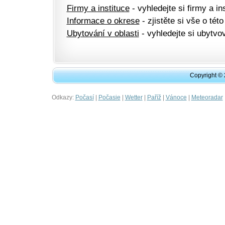
Firmy a instituce
- vyhledejte si firmy a ins
Informace o okrese
- zjistěte si vše o této
Ubytování v oblasti
- vyhledejte si ubytvov
Copyright ©
Odkazy:
|
|
|
|
|
Počasí
Počasie
Wetter
Paříž
Vánoce
Meteoradar