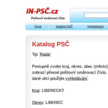
Úvod
Katalog PSČ
Vyhledávání
Katalog PSČ
Tip:
Radar
Postupně zvolte kraj, okres, obec (město) 
zobrazí přesné poštovní směrovací číslo. 
dané ulici použijte
vyhledávání
.
Kraj
: LIBERECKÝ
Okres
: LIBEREC