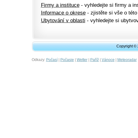
Firmy a instituce
- vyhledejte si firmy a ins
Informace o okrese
- zjistěte si vše o této
Ubytování v oblasti
- vyhledejte si ubytvov
Copyright ©
Odkazy:
|
|
|
|
|
Počasí
Počasie
Wetter
Paříž
Vánoce
Meteoradar