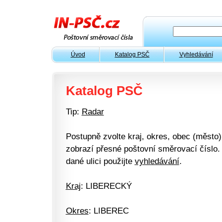
Úvod
Katalog PSČ
Vyhledávání
Katalog PSČ
Tip:
Radar
Postupně zvolte kraj, okres, obec (město) 
zobrazí přesné poštovní směrovací číslo. 
dané ulici použijte
vyhledávání
.
Kraj
: LIBERECKÝ
Okres
: LIBEREC