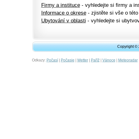
Firmy a instituce
- vyhledejte si firmy a ins
Informace o okrese
- zjistěte si vše o této
Ubytování v oblasti
- vyhledejte si ubytvov
Copyright ©
Odkazy:
|
|
|
|
|
Počasí
Počasie
Wetter
Paříž
Vánoce
Meteoradar