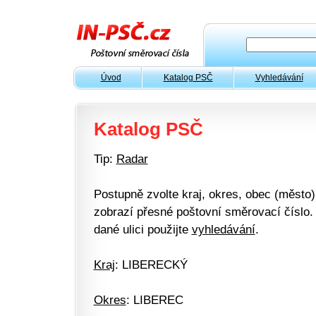
Úvod
Katalog PSČ
Vyhledávání
Katalog PSČ
Tip:
Radar
Postupně zvolte kraj, okres, obec (město) 
zobrazí přesné poštovní směrovací číslo. 
dané ulici použijte
vyhledávání
.
Kraj
: LIBERECKÝ
Okres
: LIBEREC