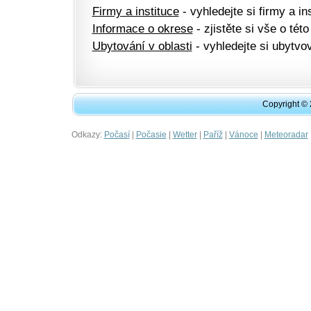
Firmy a instituce
- vyhledejte si firmy a ins
Informace o okrese
- zjistěte si vše o této
Ubytování v oblasti
- vyhledejte si ubytvov
Copyright ©
Odkazy:
|
|
|
|
|
Počasí
Počasie
Wetter
Paříž
Vánoce
Meteoradar