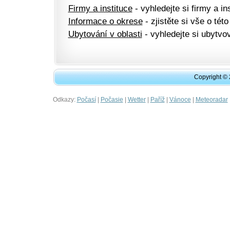
Firmy a instituce
- vyhledejte si firmy a ins
Informace o okrese
- zjistěte si vše o této
Ubytování v oblasti
- vyhledejte si ubytvov
Copyright ©
Odkazy:
|
|
|
|
|
Počasí
Počasie
Wetter
Paříž
Vánoce
Meteoradar