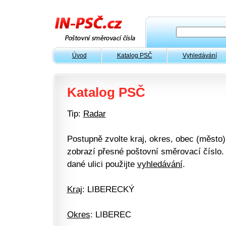
Úvod
Katalog PSČ
Vyhledávání
Katalog PSČ
Tip:
Radar
Postupně zvolte kraj, okres, obec (město) 
zobrazí přesné poštovní směrovací číslo. 
dané ulici použijte
vyhledávání
.
Kraj
: LIBERECKÝ
Okres
: LIBEREC