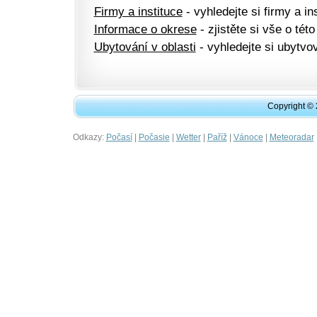
Firmy a instituce
- vyhledejte si firmy a ins
Informace o okrese
- zjistěte si vše o této
Ubytování v oblasti
- vyhledejte si ubytvov
Copyright ©
Odkazy:
|
|
|
|
|
Počasí
Počasie
Wetter
Paříž
Vánoce
Meteoradar