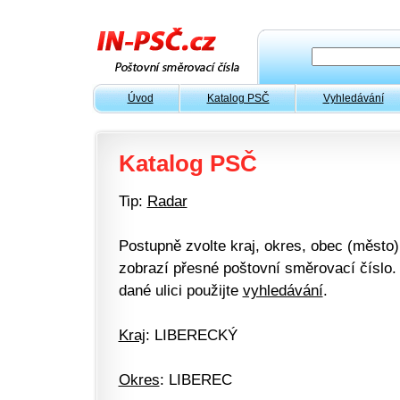
Úvod
Katalog PSČ
Vyhledávání
Katalog PSČ
Tip:
Radar
Postupně zvolte kraj, okres, obec (město) 
zobrazí přesné poštovní směrovací číslo. 
dané ulici použijte
vyhledávání
.
Kraj
: LIBERECKÝ
Okres
: LIBEREC