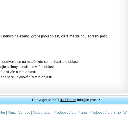
 nebylo nalezeno. Zvolte jinou oblast, která má stejnou adresní poštu.
- podívejte se na mapě, kde se nachází tato oblast.
jte si firmy a instituce v této oblasti.
těte si vše o této oblasti.
ledejte si ubytvování v této oblasti.
Copyright © 2007
IN-PSČ.cz
info@in-psc.cz
|
|
|
|
|
|
ter
Paříž
Vánoce
Meteoradar
Předpověď pro Prahu
Předpověď pro Brno
Wi