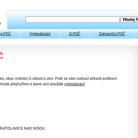
og PSČ
Vyhledávání
O PSČ
Zahraniční PSČ
Č
es, obec (město) či oblast a ulici. Poté se vám zobrazí přesné poštovní
hcete přejít přímo k dané ulici použijte
vyhledávání
.
VRATISLAVICE NAD NISOU