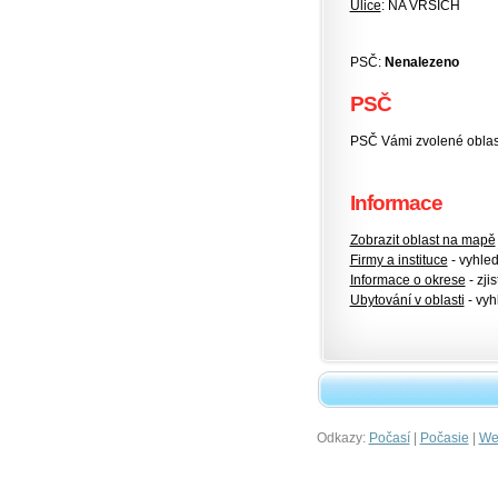
Ulice
: NA VRŠÍCH
PSČ:
Nenalezeno
PSČ
PSČ Vámi zvolené oblasti
Informace
Zobrazit oblast na mapě
Firmy a instituce
- vyhlede
Informace o okrese
- zjis
Ubytování v oblasti
- vyh
Odkazy:
|
|
Počasí
Počasie
Wet