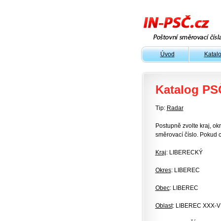
Úvod
Katal
Katalog PS
Tip:
Radar
Postupně zvolte kraj, okr
směrovací číslo. Pokud c
Kraj
: LIBERECKÝ
Okres
: LIBEREC
Obec
: LIBEREC
Oblast
: LIBEREC XXX-