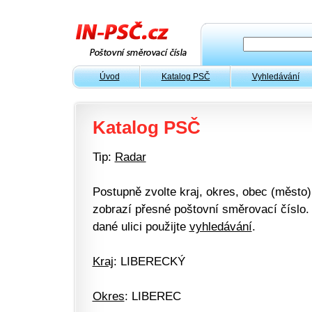
Úvod
Katalog PSČ
Vyhledávání
Katalog PSČ
Tip:
Radar
Postupně zvolte kraj, okres, obec (město) 
zobrazí přesné poštovní směrovací číslo. 
dané ulici použijte
vyhledávání
.
Kraj
: LIBERECKÝ
Okres
: LIBEREC