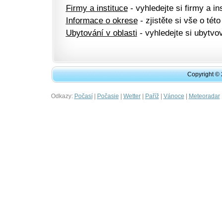
Firmy a instituce
- vyhledejte si firmy a ins
Informace o okrese
- zjistěte si vše o této
Ubytování v oblasti
- vyhledejte si ubytvov
Copyright ©
Odkazy:
|
|
|
|
|
Počasí
Počasie
Wetter
Paříž
Vánoce
Meteoradar