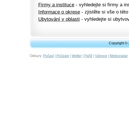
Firmy a instituce
- vyhledejte si firmy a ins
Informace o okrese
- zjistěte si vše o této
Ubytování v oblasti
- vyhledejte si ubytvov
Copyright ©
Odkazy:
|
|
|
|
|
Počasí
Počasie
Wetter
Paříž
Vánoce
Meteoradar