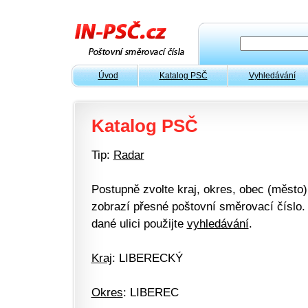
Úvod
Katalog PSČ
Vyhledávání
Katalog PSČ
Tip:
Radar
Postupně zvolte kraj, okres, obec (město) 
zobrazí přesné poštovní směrovací číslo. 
dané ulici použijte
vyhledávání
.
Kraj
: LIBERECKÝ
Okres
: LIBEREC