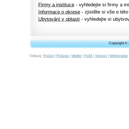
Firmy a instituce
- vyhledejte si firmy a ins
Informace o okrese
- zjistěte si vše o této
Ubytování v oblasti
- vyhledejte si ubytvov
Copyright ©
Odkazy:
|
|
|
|
|
Počasí
Počasie
Wetter
Paříž
Vánoce
Meteoradar