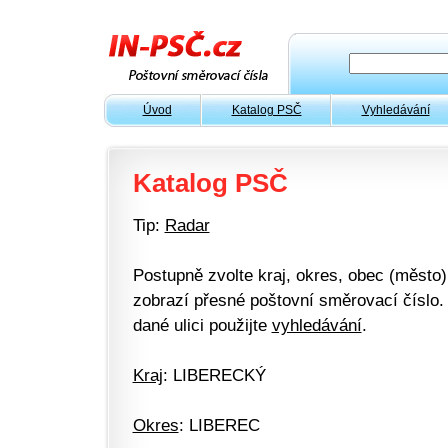
Úvod
Katalog PSČ
Vyhledávání
Katalog PSČ
Tip:
Radar
Postupně zvolte kraj, okres, obec (město) 
zobrazí přesné poštovní směrovací číslo. 
dané ulici použijte
vyhledávání
.
Kraj
: LIBERECKÝ
Okres
: LIBEREC