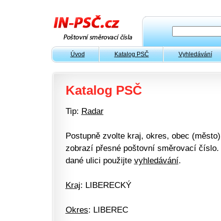
Úvod
Katalog PSČ
Vyhledávání
Katalog PSČ
Tip:
Radar
Postupně zvolte kraj, okres, obec (město) 
zobrazí přesné poštovní směrovací číslo. 
dané ulici použijte
vyhledávání
.
Kraj
: LIBERECKÝ
Okres
: LIBEREC