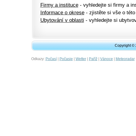
Firmy a instituce
- vyhledejte si firmy a ins
Informace o okrese
- zjistěte si vše o této
Ubytování v oblasti
- vyhledejte si ubytvov
Copyright ©
Odkazy:
|
|
|
|
|
Počasí
Počasie
Wetter
Paříž
Vánoce
Meteoradar