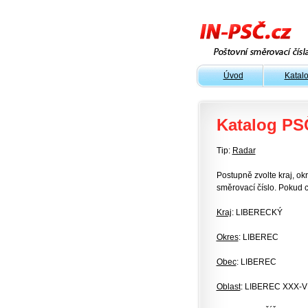
Úvod
Katal
Katalog PS
Tip:
Radar
Postupně zvolte kraj, okr
směrovací číslo. Pokud c
Kraj
: LIBERECKÝ
Okres
: LIBEREC
Obec
: LIBEREC
Oblast
: LIBEREC XXX-