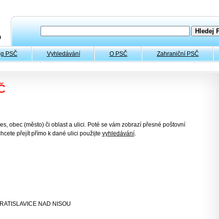
og PSČ
Vyhledávání
O PSČ
Zahraniční PSČ
Č
es, obec (město) či oblast a ulici. Poté se vám zobrazí přesné poštovní
hcete přejít přímo k dané ulici použijte
vyhledávání
.
VRATISLAVICE NAD NISOU