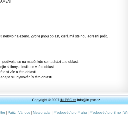
RAMENI
 nebylo nalezeno. Zvolte jinou oblast, která má stejnou adresní poštu.
- podívejte se na mapě, kde se nachází tato oblast.
jte si firmy a instituce v této oblasti.
těte si vše o této oblasti.
ledejte si ubytvování v této oblasti.
Copyright © 2007
IN-PSČ.cz
info@in-psc.cz
|
|
|
|
|
|
ter
Paříž
Vánoce
Meteoradar
Předpověď pro Prahu
Předpověď pro Brno
Wi