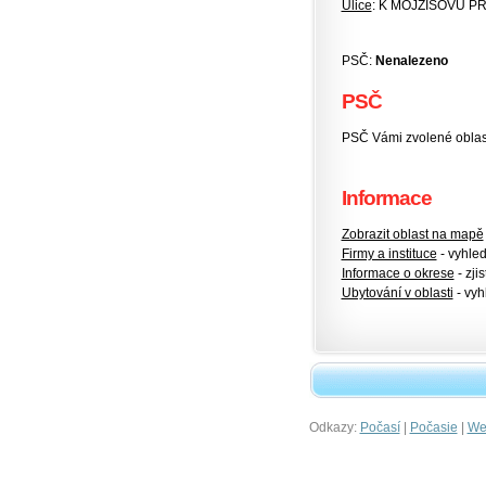
Ulice
: K MOJŽÍŠOVU P
PSČ:
Nenalezeno
PSČ
PSČ Vámi zvolené oblasti
Informace
Zobrazit oblast na mapě
Firmy a instituce
- vyhlede
Informace o okrese
- zjis
Ubytování v oblasti
- vyh
Odkazy:
|
|
Počasí
Počasie
Wet