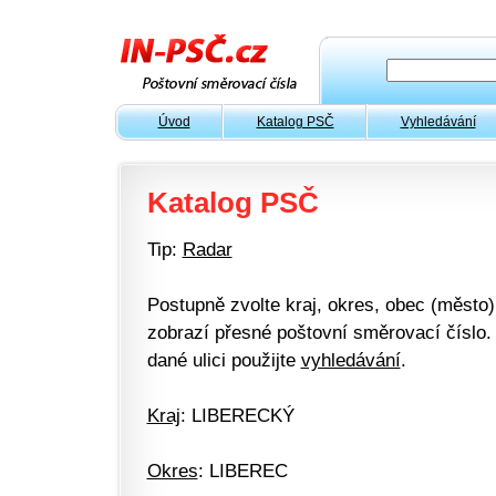
Úvod
Katalog PSČ
Vyhledávání
Katalog PSČ
Tip:
Radar
Postupně zvolte kraj, okres, obec (město) 
zobrazí přesné poštovní směrovací číslo. 
dané ulici použijte
vyhledávání
.
Kraj
: LIBERECKÝ
Okres
: LIBEREC