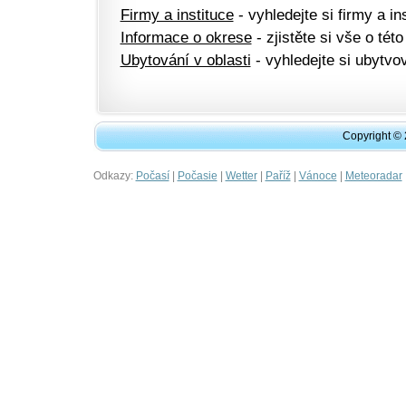
Firmy a instituce
- vyhledejte si firmy a ins
Informace o okrese
- zjistěte si vše o této
Ubytování v oblasti
- vyhledejte si ubytvov
Copyright ©
Odkazy:
|
|
|
|
|
Počasí
Počasie
Wetter
Paříž
Vánoce
Meteoradar