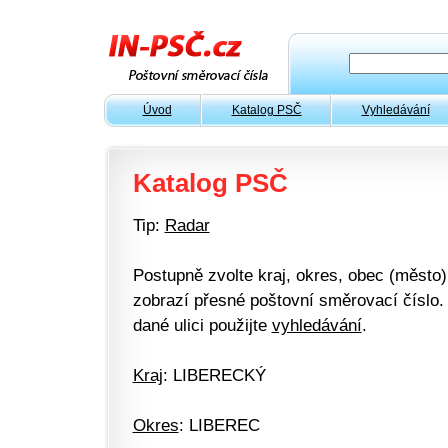
Úvod
Katalog PSČ
Vyhledávání
Katalog PSČ
Tip:
Radar
Postupně zvolte kraj, okres, obec (město) 
zobrazí přesné poštovní směrovací číslo. 
dané ulici použijte
vyhledávání
.
Kraj
: LIBERECKÝ
Okres
: LIBEREC