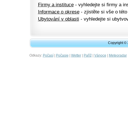
Firmy a instituce
- vyhledejte si firmy a ins
Informace o okrese
- zjistěte si vše o této
Ubytování v oblasti
- vyhledejte si ubytvov
Copyright ©
Odkazy:
|
|
|
|
|
Počasí
Počasie
Wetter
Paříž
Vánoce
Meteoradar