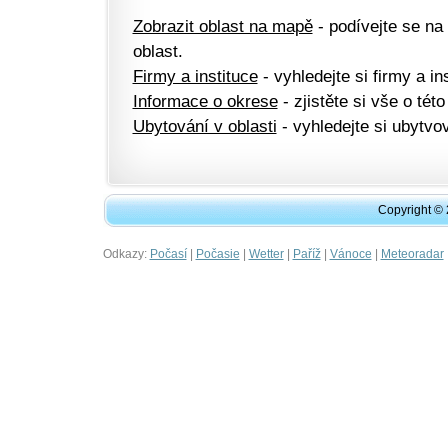
Zobrazit oblast na mapě
- podívejte se na
oblast.
Firmy a instituce
- vyhledejte si firmy a ins
Informace o okrese
- zjistěte si vše o této
Ubytování v oblasti
- vyhledejte si ubytvov
Copyright ©
Odkazy:
|
|
|
|
|
Počasí
Počasie
Wetter
Paříž
Vánoce
Meteoradar