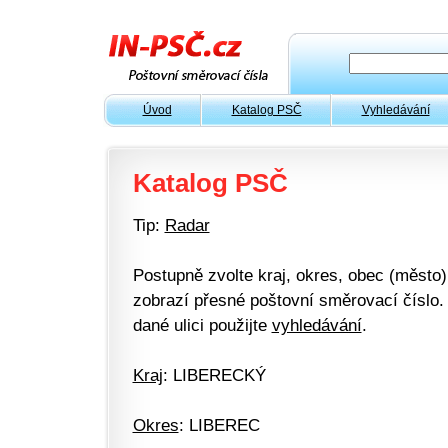
Úvod
Katalog PSČ
Vyhledávání
Katalog PSČ
Tip:
Radar
Postupně zvolte kraj, okres, obec (město) 
zobrazí přesné poštovní směrovací číslo. 
dané ulici použijte
vyhledávání
.
Kraj
: LIBERECKÝ
Okres
: LIBEREC