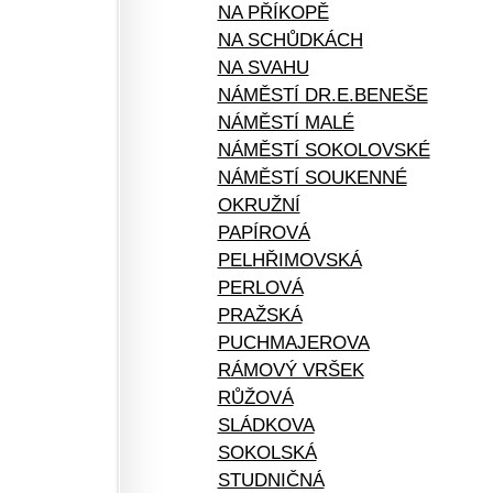
NA PŘÍKOPĚ
NA SCHŮDKÁCH
NA SVAHU
NÁMĚSTÍ DR.E.BENEŠE
NÁMĚSTÍ MALÉ
NÁMĚSTÍ SOKOLOVSKÉ
NÁMĚSTÍ SOUKENNÉ
OKRUŽNÍ
PAPÍROVÁ
PELHŘIMOVSKÁ
PERLOVÁ
PRAŽSKÁ
PUCHMAJEROVA
RÁMOVÝ VRŠEK
RŮŽOVÁ
SLÁDKOVA
SOKOLSKÁ
STUDNIČNÁ