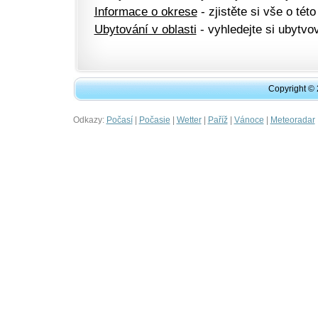
Informace o okrese
- zjistěte si vše o této
Ubytování v oblasti
- vyhledejte si ubytvov
Copyright ©
Odkazy:
|
|
|
|
|
Počasí
Počasie
Wetter
Paříž
Vánoce
Meteoradar