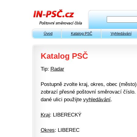
Úvod
Katalog PSČ
Vyhledávání
Katalog PSČ
Tip:
Radar
Postupně zvolte kraj, okres, obec (město) 
zobrazí přesné poštovní směrovací číslo. 
dané ulici použijte
vyhledávání
.
Kraj
: LIBERECKÝ
Okres
: LIBEREC