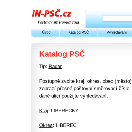
Úvod
Katalog PSČ
Vyhledávání
Katalog PSČ
Tip:
Radar
Postupně zvolte kraj, okres, obec (město) 
zobrazí přesné poštovní směrovací číslo. 
dané ulici použijte
vyhledávání
.
Kraj
: LIBERECKÝ
Okres
: LIBEREC