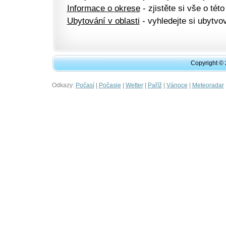
Informace o okrese
- zjistěte si vše o této
Ubytování v oblasti
- vyhledejte si ubytvov
Copyright ©
Odkazy:
|
|
|
|
|
Počasí
Počasie
Wetter
Paříž
Vánoce
Meteoradar