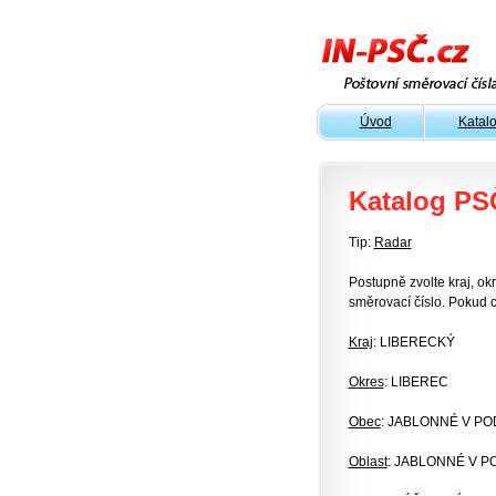
Úvod
Katal
Katalog PS
Tip:
Radar
Postupně zvolte kraj, okr
směrovací číslo. Pokud c
Kraj
: LIBERECKÝ
Okres
: LIBEREC
Obec
: JABLONNÉ V PO
Oblast
: JABLONNÉ V P