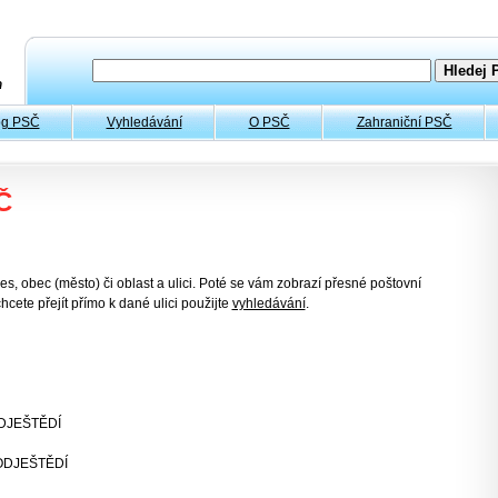
og PSČ
Vyhledávání
O PSČ
Zahraniční PSČ
Č
es, obec (město) či oblast a ulici. Poté se vám zobrazí přesné poštovní
hcete přejít přímo k dané ulici použijte
vyhledávání
.
DJEŠTĚDÍ
ODJEŠTĚDÍ