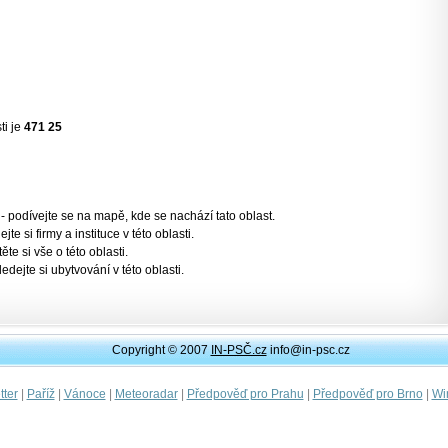
ti je
471 25
- podívejte se na mapě, kde se nachází tato oblast.
jte si firmy a instituce v této oblasti.
těte si vše o této oblasti.
ledejte si ubytvování v této oblasti.
Copyright © 2007
IN-PSČ.cz
info@in-psc.cz
|
|
|
|
|
|
ter
Paříž
Vánoce
Meteoradar
Předpověď pro Prahu
Předpověď pro Brno
Wi