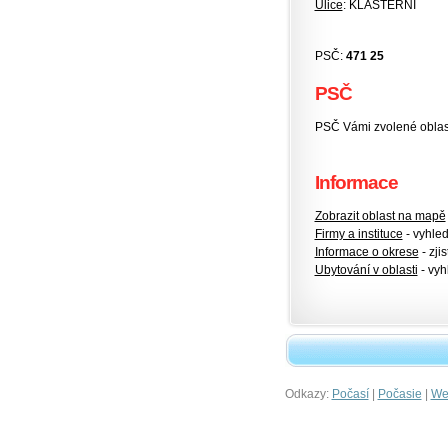
Ulice
: KLÁŠTERNÍ
PSČ:
471 25
PSČ
PSČ Vámi zvolené oblas
Informace
Zobrazit oblast na mapě
Firmy a instituce
- vyhlede
Informace o okrese
- zjis
Ubytování v oblasti
- vyh
Odkazy:
|
|
Počasí
Počasie
Wet