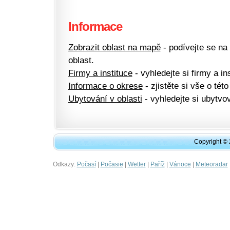
Informace
Zobrazit oblast na mapě
- podívejte se na
oblast.
Firmy a instituce
- vyhledejte si firmy a ins
Informace o okrese
- zjistěte si vše o této
Ubytování v oblasti
- vyhledejte si ubytvov
Copyright ©
Odkazy:
|
|
|
|
|
Počasí
Počasie
Wetter
Paříž
Vánoce
Meteoradar