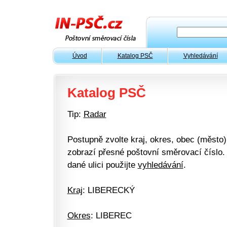
Úvod
Katalog PSČ
Vyhledávání
Katalog PSČ
Tip:
Radar
Postupně zvolte kraj, okres, obec (město) 
zobrazí přesné poštovní směrovací číslo. 
dané ulici použijte
vyhledávání
.
Kraj
: LIBERECKÝ
Okres
: LIBEREC