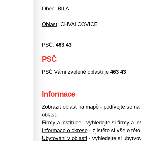
Obec
: BÍLÁ
Oblast
: CHVALČOVICE
PSČ:
463 43
PSČ
PSČ Vámi zvolené oblasti je
463 43
Informace
Zobrazit oblast na mapě
- podívejte se na
oblast.
Firmy a instituce
- vyhledejte si firmy a ins
Informace o okrese
- zjistěte si vše o této
Ubytování v oblasti
- vyhledejte si ubytvov