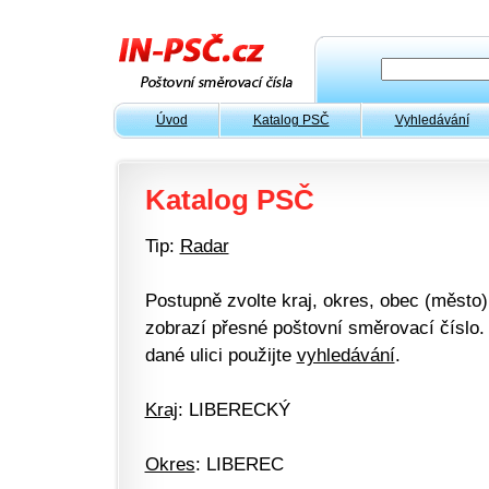
Úvod
Katalog PSČ
Vyhledávání
Katalog PSČ
Tip:
Radar
Postupně zvolte kraj, okres, obec (město) 
zobrazí přesné poštovní směrovací číslo. 
dané ulici použijte
vyhledávání
.
Kraj
: LIBERECKÝ
Okres
: LIBEREC