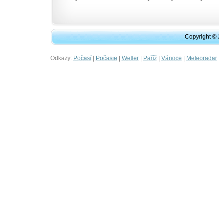
Copyright ©
Odkazy:
|
|
|
|
|
Počasí
Počasie
Wetter
Paříž
Vánoce
Meteoradar