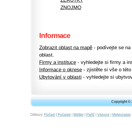
ŽERŮTKY
ZNOJMO
Informace
Zobrazit oblast na mapě
- podívejte se na
oblast.
Firmy a instituce
- vyhledejte si firmy a ins
Informace o okrese
- zjistěte si vše o této
Ubytování v oblasti
- vyhledejte si ubytvov
Copyright ©
Odkazy:
|
|
|
|
|
Počasí
Počasie
Wetter
Paříž
Vánoce
Meteoradar