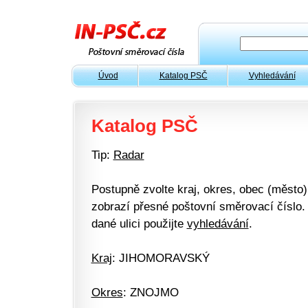
Úvod
Katalog PSČ
Vyhledávání
Katalog PSČ
Tip:
Radar
Postupně zvolte kraj, okres, obec (město) 
zobrazí přesné poštovní směrovací číslo. 
dané ulici použijte
vyhledávání
.
Kraj
: JIHOMORAVSKÝ
Okres
: ZNOJMO