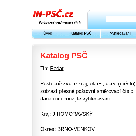
Úvod
Katalog PSČ
Vyhledávání
Katalog PSČ
Tip:
Radar
Postupně zvolte kraj, okres, obec (město) 
zobrazí přesné poštovní směrovací číslo. 
dané ulici použijte
vyhledávání
.
Kraj
: JIHOMORAVSKÝ
Okres
: BRNO-VENKOV