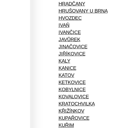
HRADČANY
HRUŠOVANY U BRNA
HVOZDEC
IVAŇ
IVANČICE
JAVŮREK
JINAČOVICE
JIŘÍKOVICE
KALY
KANICE
KATOV
KETKOVICE
KOBYLNICE
KOVALOVICE
KRATOCHVILKA
KŘIŽÍNKOV
KUPAŘOVICE
KUŘIM