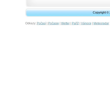
Copyright ©
Odkazy:
|
|
|
|
|
Počasí
Počasie
Wetter
Paříž
Vánoce
Meteoradar